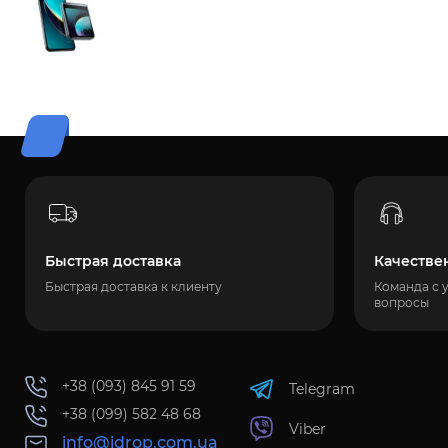
Быстрая доставка
Качестве
Быстрая доставка к клиенту
Команда с 
вопросы
+38 (093) 845 91 59
Telegram
+38 (099) 582 48 68
Viber
info@idrop.com.ua