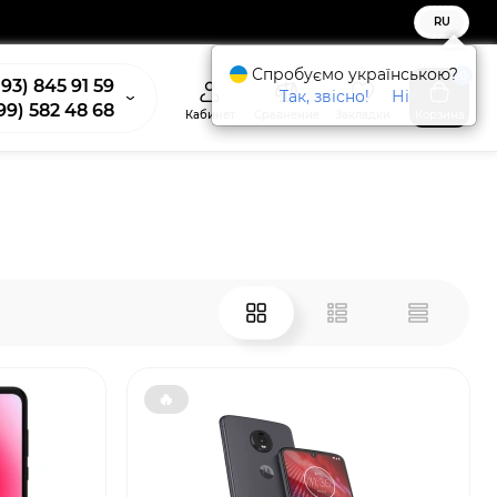
RU
Спробуємо українською?
0
93) 845 91 59
Так, звісно!
Ні
99) 582 48 68
Кабинет
Сравнение
Закладки
Корзина
🔥