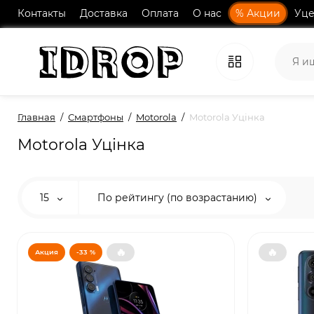
Контакты
Доставка
Оплата
О нас
% Акции
Уце
Главная
Смартфоны
Motorola
Motorola Уцінка
Motorola Уцінка
15
По рейтингу (по возрастанию)
🔥
🔥
Акция
-33 %