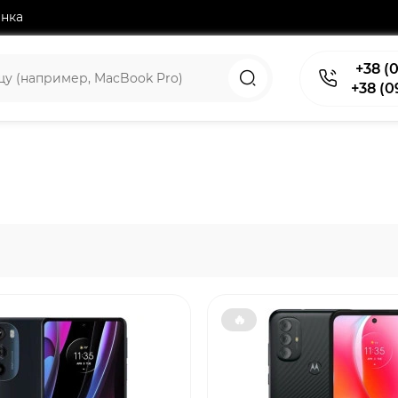
нка
+38 (0
+38 (0
🔥