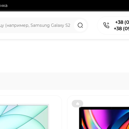
нка
+38 (0
+38 (0
🔥