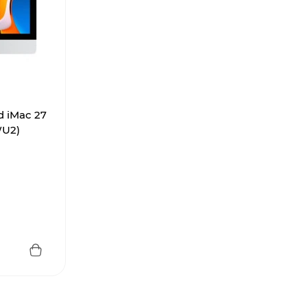
d iMac 27
WU2)