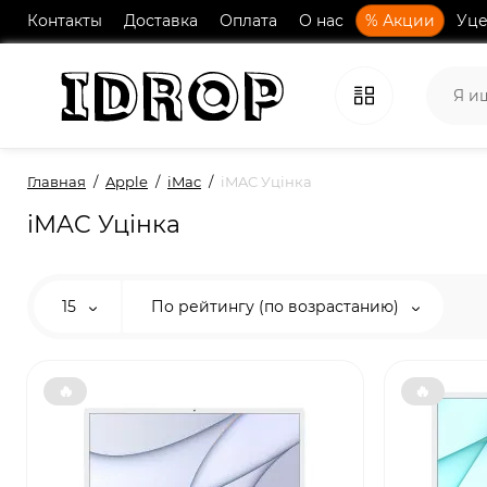
Контакты
Доставка
Оплата
О нас
% Акции
Уце
Главная
Apple
iMac
iMAC Уцінка
iMAC Уцінка
15
По рейтингу (по возрастанию)
🔥
🔥