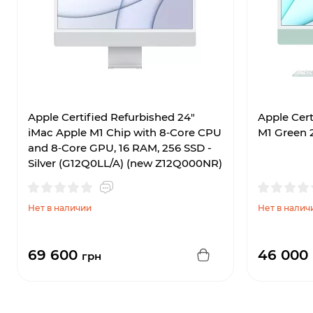
Apple Certified Refurbished 24"
Apple Cert
iMac Apple M1 Chip with 8‑Core CPU
M1 Green 
and 8‑Core GPU, 16 RAM, 256 SSD -
Silver (G12Q0LL/A) (new Z12Q000NR)
Нет в наличии
Нет в налич
69 600
46 000
грн