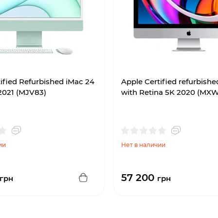
ified Refurbished iMac 24
Apple Certified refurbishe
2021 (MJV83)
with Retina 5K 2020 (MX
ии
Нет в наличии
57 200
грн
грн