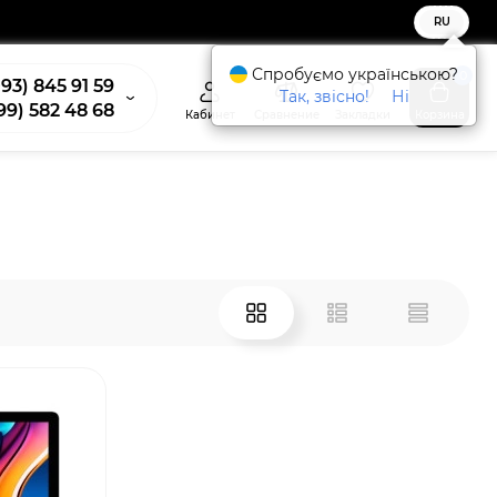
RU
Спробуємо українською?
0
93) 845 91 59
Так, звісно!
Ні
99) 582 48 68
Кабинет
Сравнение
Закладки
Корзина