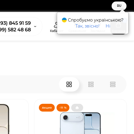
RU
Спробуємо українською?
0
93) 845 91 59
Так, звісно!
Ні
99) 582 48 68
Кабинет
Сравнение
Закладки
Корзина
🔥
Акция
-11 %