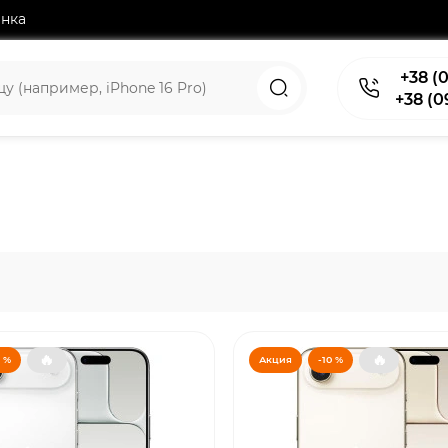
нка
+38 (0
+38 (0
🔥
🔥
 %
Акция
-10 %