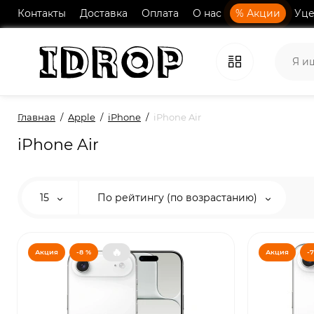
Контакты
Доставка
Оплата
О нас
% Акции
Уце
Главная
Apple
iPhone
iPhone Air
iPhone Air
15
По рейтингу (по возрастанию)
🔥
Акция
-8 %
Акция
-7