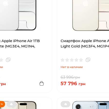
Apple iPhone Air 1TB
Смартфон Apple iPhone A
te (MG3E4, MG1N4,
Light Gold (MG3F4, MG1P
ии
Нет в наличии
н
63 996
грн
57 796
грн
грн
🔥
🔥
 %