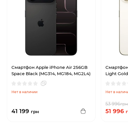
Смартфон Apple iPhone Air 256GB
Смартфон 
Space Black (MG314, MG184, MG2L4)
Light Gol
Нет в наличии
Нет в налич
53 996
грн
41 199
51 996
грн