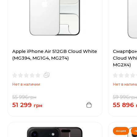
Apple iPhone Air 512GB Cloud White
Смартфон 
(MG394, MG1G4, MG2T4)
Cloud Whi
MG2X4)
Нет в наличии
Нет в налич
55 996
грн
59 996
гр
51 299
55 896
грн
Акция
-4