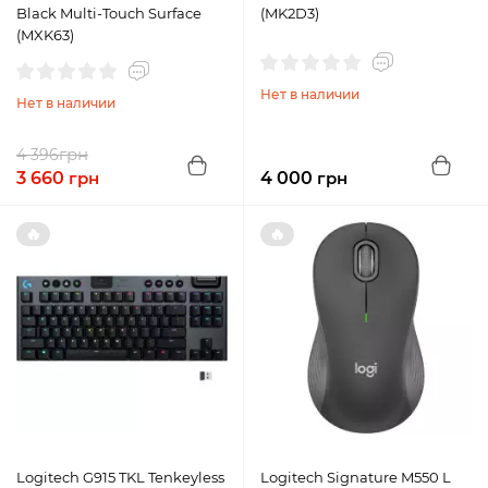
Black Multi-Touch Surface
(MK2D3)
(MXK63)
Нет в наличии
Нет в наличии
грн
4 396
3 660
грн
4 000
грн
🔥
🔥
Logitech G915 TKL Tenkeyless
Logitech Signature M550 L