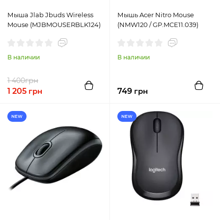
Мыша Jlab Jbuds Wireless
Мышь Acer Nitro Mouse
Mouse (MJBMOUSERBLK124)
(NMW120 / GP.MCE11.039)
В наличии
В наличии
грн
1 400
1 205
грн
749
грн
NEW
NEW