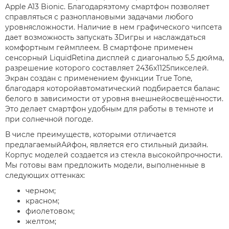
Apple A13 Bionic. Благодаряэтому смартфон позволяет
справляться с разноплановыми задачами любого
уровнясложности. Наличие в нем графического чипсета
дает возможность запускать 3Dигры и наслаждаться
комфортным геймплеем. В смартфоне применен
сенсорный LiquidRetina дисплей с диагональю 5,5 дюйма,
разрешение которого составляет 2436х1125пикселей.
Экран создан с применением функции True Tone,
благодаря которойавтоматический подбирается баланс
белого в зависимости от уровня внешнейосвещённости.
Это делает смартфон удобным для работы в темноте и
при солнечной погоде.
В числе преимуществ, которыми отличается
предлагаемыйАйфон, является его стильный дизайн.
Корпус моделей создается из стекла высокойпрочности.
Мы готовы вам предложить модели, выполненные в
следующих оттенках:
черном;
красном;
фиолетовом;
желтом;