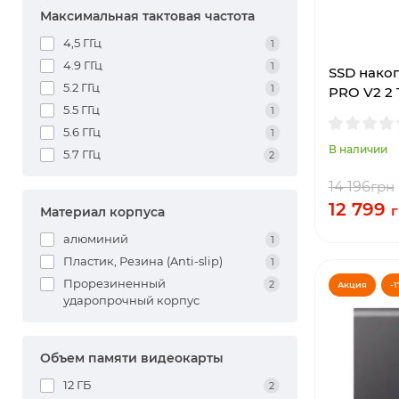
Максимальная тактовая частота
4,5 ГГц
1
4.9 ГГц
1
SSD накоп
5.2 ГГц
1
PRO V2 2 
5.5 ГГц
1
5.6 ГГц
1
В наличии
5.7 ГГц
2
14 196
грн
12 799
г
Материал корпуса
алюминий
1
Пластик, Резина (Anti-slip)
1
Прорезиненный
2
Акция
-1
ударопрочный корпус
Объем памяти видеокарты
12 ГБ
2