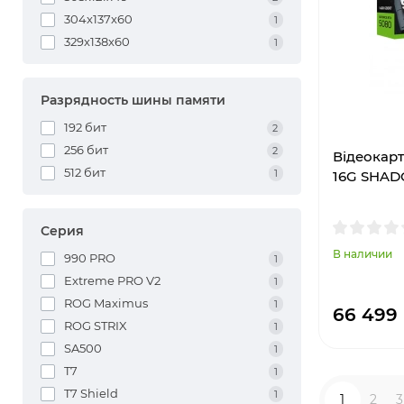
304x137x60
1
329x138x60
1
Разрядность шины памяти
192 бит
2
256 бит
2
Відеокарт
512 бит
1
16G SHAD
Серия
В наличии
990 PRO
1
Extreme PRO V2
1
ROG Maximus
1
66 499
ROG STRIX
1
SA500
1
T7
1
T7 Shield
1
1
2
3