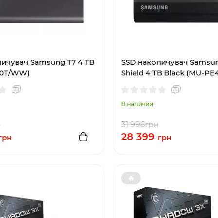
ичувач Samsung T7 4 TB
SSD накопичувач Samsun
T0T/WW)
Shield 4 TB Black (MU-PE
В наличии
н
31 996
грн
28 399
грн
грн
🔥