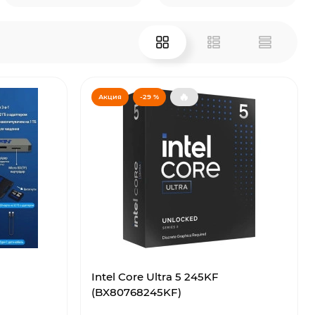
🔥
Акция
-29 %
Intel Core Ultra 5 245KF
(BX80768245KF)