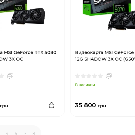
а MSI GeForce RTX 5080
Видеокарта MSI GeForce
OW 3X OC
12G SHADOW 3X OC (G507
В наличии
35 800
грн
грн
4
5
>
>|