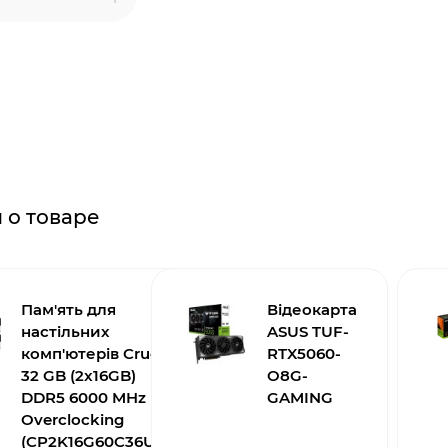
 о товаре
Пам'ять для
Відеокарта
настільних
ASUS TUF-
комп'ютерів Crucial
RTX5060-
32 GB (2x16GB)
O8G-
DDR5 6000 MHz Pro
GAMING
Overclocking
(CP2K16G60C36U5B)