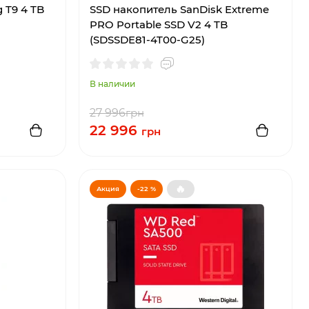
 T9 4 TB
SSD накопитель SanDisk Extreme
PRO Portable SSD V2 4 TB
(SDSSDE81-4T00-G25)
В наличии
27 996
грн
22 996
грн
🔥
Акция
-22 %