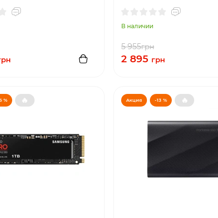
В наличии
5 955
грн
2 895
грн
грн
🔥
🔥
6 %
Акция
-13 %