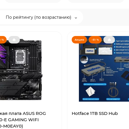
По рейтингу (по возрастанию)
🔥
🔥
1 %
Акция
-51 %
кая плата ASUS ROG
Hotface 1TB SSD Hub
90-E GAMING WIFI
0-M0EAY0)