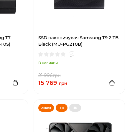
g T7
SSD накопичувач Samsung T9 2 TB
4T0S)
Black (MU-PG2T0B)
В наличии
21 996
грн
15 769
грн
🔥
Акция
-1 %