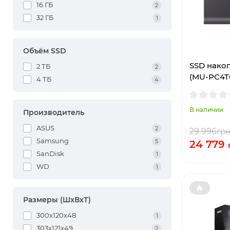
16 ГБ
2
32 ГБ
1
Объём SSD
SSD накоп
2 ТБ
2
(MU-PC4
4 ТБ
4
В наличии
Производитель
ASUS
2
29 996
гр
Samsung
5
24 779
SanDisk
1
WD
1
🔥
Размеры (ШxВxТ)
300х120х48
1
303x121x49
2