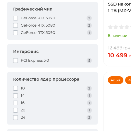
SSD нако
Графический чип
1 TB (MZ-
GeForce RTX 5070
2
GeForce RTX 5080
2
GeForce RTX 5090
1
В наличии
12 499
грн
Интерфейс
10 499
PCI Express 5.0
5
Количество ядер процессора
Акция
-1
10
2
14
1
16
1
20
1
24
2