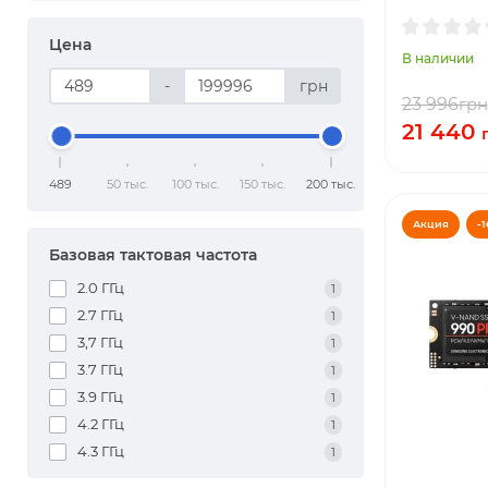
Цена
В наличии
-
грн
23 996
грн
21 440
489
50 тыс.
100 тыс.
150 тыс.
200 тыс.
Акция
-1
Базовая тактовая частота
2.0 ГГц
1
2.7 ГГц
1
3,7 ГГц
1
3.7 ГГц
1
3.9 ГГц
1
4.2 ГГц
1
4.3 ГГц
1