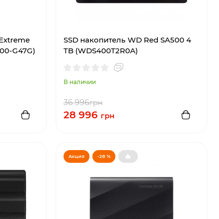
 Extreme
SSD накопитель WD Red SA500 4
T00-G47G)
TB (WDS400T2R0A)
В наличии
36 996
грн
28 996
грн
🔥
Акция
-28 %