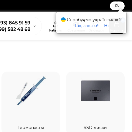
RU
Спробуємо українською?
0
93) 845 91 59
Так, звісно!
Ні
99) 582 48 68
Кабинет
Сравнение
Закладки
Корзина
Термопасты
SSD диски