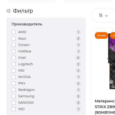
Фильтр
15
Производитель
AMD
1
Акция
-1
Asus
3
Corsair
1
Hotface
1
Intel
6
Logitech
2
MSI
2
NVIDIA
1
PNY
2
Redragon
1
Samsung
5
Материнс
SANDISK
3
STRIX Z8
WD
1
(90MB1IM