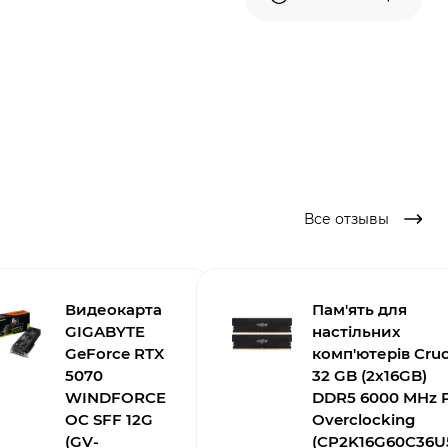
Все отзывы
Видеокарта
Пам'ять для
GIGABYTE
настільних
GeForce RTX
комп'ютерів Cruc
5070
32 GB (2x16GB)
WINDFORCE
DDR5 6000 MHz 
OC SFF 12G
Overclocking
(GV-
(CP2K16G60C36U