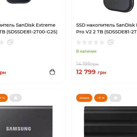
итель SanDisk Extreme
SSD накопитель SanDisk
TB (SDSSDE81-2T00-G25)
Pro V2 2 TB (SDSSDE81-2
В наличии
14 199
грн
12 799
рн
грн
🔥
🔥
7 %
Акция
-11 %