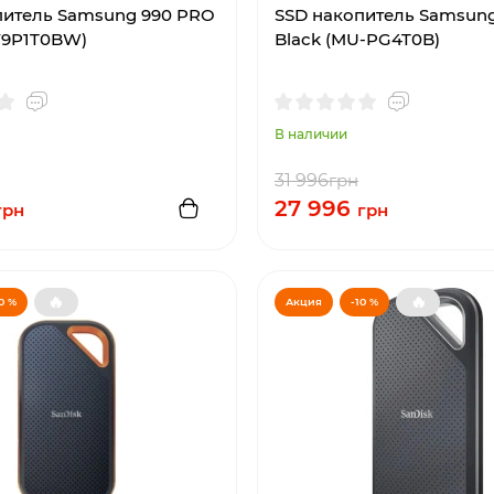
питель Samsung 990 PRO
SSD накопитель Samsung
V9P1T0BW)
Black (MU-PG4T0B)
В наличии
31 996
грн
27 996
грн
грн
🔥
🔥
0 %
Акция
-10 %