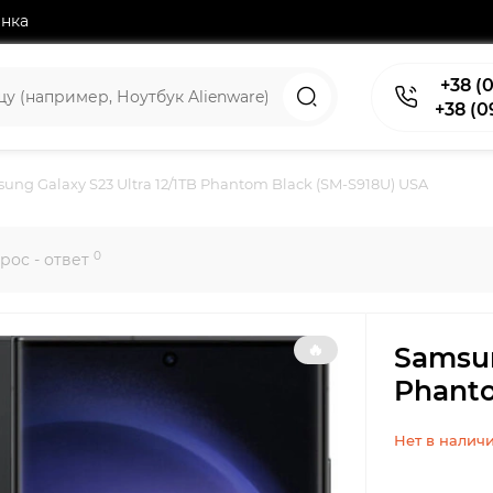
нка
+38 (0
+38 (0
ung Galaxy S23 Ultra 12/1TB Phantom Black (SM-S918U) USA
0
рос - ответ
🔥
Samsun
Phanto
Нет в налич