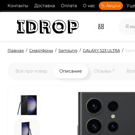
Контакты
Доставка
Оплата
О нас
% Акции
Уце
Главная
Смартфоны
Samsung
GALAXY S23 ULTRA
Sams
0
Все про товар
Описание
Отзывы
Воп