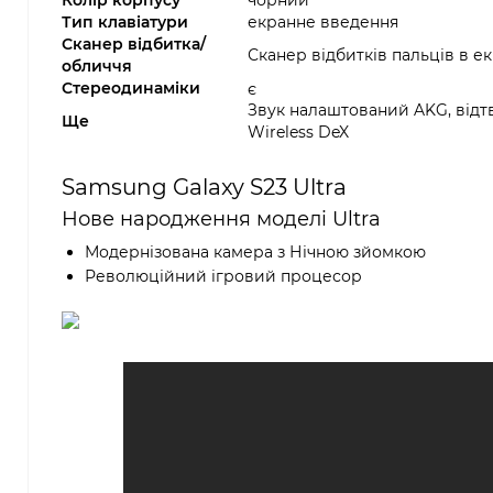
Колір корпусу
чорний
Тип клавіатури
екранне введення
Сканер відбитка/
Сканер відбитків пальців в ек
обличчя
Стереодинаміки
є
Звук налаштований AKG, відтв
Ще
Wireless DeX
Samsung Galaxy S23 Ultra
Нове народження моделі Ultra
Модернізована камера з Нічною зйомкою
Революційний ігровий процесор