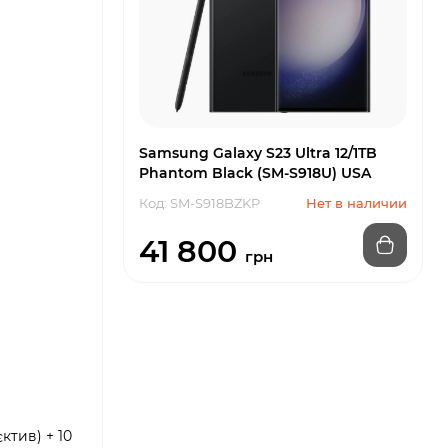
Samsung Galaxy S23 Ultra 12/1TB
Phantom Black (SM-S918U) USA
Код: SM-S918BZKP
Нет в наличии
41 800
грн
єктив) + 10