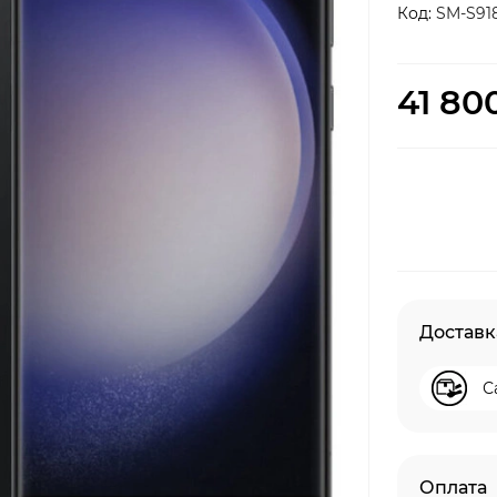
Код:
SM-S91
41 80
Доставк
С
Оплата