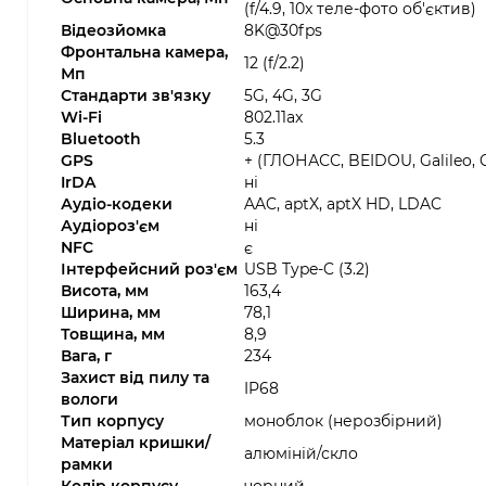
(f/4.9, 10x теле-фото об'єктив)
Відеозйомка
8K@30fps
Фронтальна камера,
12 (f/2.2)
Мп
Стандарти зв'язку
5G, 4G, 3G
Wi-Fi
802.11ax
Bluetooth
5.3
GPS
+ (ГЛОНАСС, BEIDOU, Galileo,
IrDA
ні
Аудіо-кодеки
AAC, aptX, aptX HD, LDAC
Аудіороз'єм
ні
NFC
є
Інтерфейсний роз'єм
USB Type-C (3.2)
Висота, мм
163,4
Ширина, мм
78,1
Товщина, мм
8,9
Вага, г
234
Захист від пилу та
IP68
вологи
Тип корпусу
моноблок (нерозбірний)
Матеріал кришки/
алюміній/скло
рамки