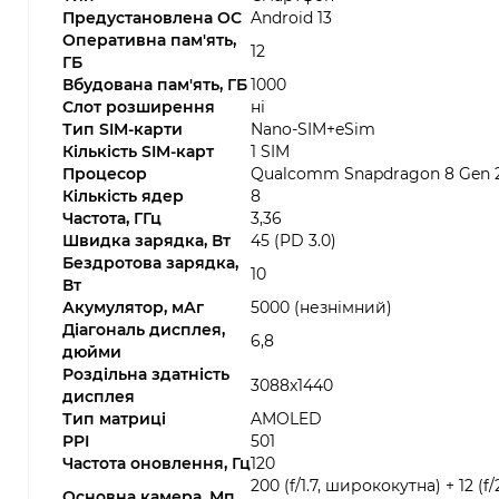
Предустановлена ОС
Android 13
Оперативна пам'ять,
12
ГБ
Вбудована пам'ять, ГБ
1000
Слот розширення
ні
Тип SIM-карти
Nano-SIM+eSim
Кількість SIM-карт
1 SIM
Процесор
Qualcomm Snapdragon 8 Gen 
Кількість ядер
8
Частота, ГГц
3,36
Швидка зарядка, Вт
45 (PD 3.0)
Бездротова зарядка,
10
Вт
Акумулятор, мАг
5000 (незнімний)
Діагональ дисплея,
6,8
дюйми
Роздільна здатність
3088x1440
дисплея
Тип матриці
AMOLED
PPI
501
Частота оновлення, Гц
120
200 (f/1.7, ширококутна) + 12 (f
Основна камера, Мп