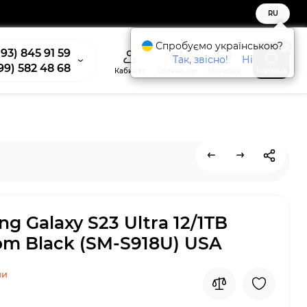
RU
Спробуємо українською?
0
93) 845 91 59
Так, звісно!
Ні
99) 582 48 68
Кабинет
Сравнение
Закладки
Корзина
g Galaxy S23 Ultra 12/1TB
m Black (SM-S918U) USA
ии