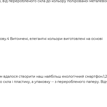
ії, від переробленого скла до кольору полірованої металевої
ову.4 Витончені, елегантні кольори виготовлені на основі
 вдалося створити наш найбільш екологічний смартфон.1,
скла і пластику, а упаковку -- з переробленого паперу. Від