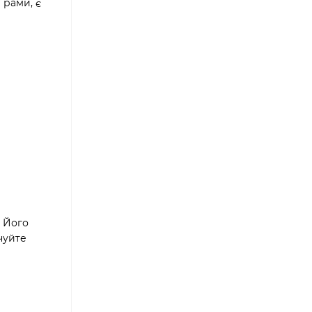
 рами, є
2 Його
чуйте