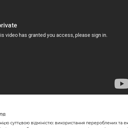
ля
ією суттєвою відміністю: використання перероблених та е