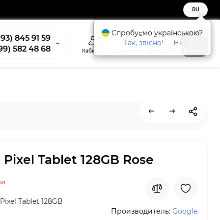
RU
Спробуємо українською?
0
93) 845 91 59
Так, звісно!
Ні
99) 582 48 68
Кабинет
Сравнение
Закладки
Корзина
 Pixel Tablet 128GB Rose
ии
Pixel Tablet 128GB
Производитель:
Google