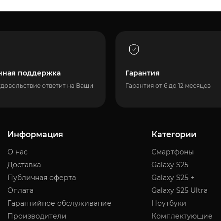
нная поддержка
Гарантия
удовольствие ответит на Ваши
Гарантия от 6 до 12 месяцев
Информация
Категории
О нас
Смартфоны
Доставка
Galaxy S25
Публичная оферта
Galaxy S25 +
Оплата
Galaxy S25 Ultra
Гарантийное обслуживание
Ноутбуки
Производители
Комплектующие