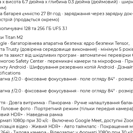
йма х висота 6.7 дюйма х глибина 0.3 дюйма (дюймовий) · шир
мм)
на батарея ємністю 27 Вт·год · заряджання через зарядну док
стрій (продається окремо)
опичувачі 128 та 256 ГБ UFS 3.1
и Titan M2
le · багаторівнева апаратна безпека: ядро безпеки Tensor,
та Trusty (довірена середовище виконання) · мінімум 5 рокі
ки та захист від шкідливих програм · автоматичні перевірки
омогою Safety Center · перемикачі камери та мікрофона · Пр
кту Android · Шифрування резервних копій Android · Дізнай
tifications
рагма ƒ/2.0 · фіксоване фокусування · поле огляду 84° · розмі
рагма ƒ/2.0 · фіксоване фокусування · поле огляду 84° · розмі
тя · Довга витримка · Панорама · Ручне налаштування балан
· Головне фото · Портретний режим (тільки передня камера)
Живий HDR+ · Наведена рамка
маті 1080p при 30 к/с · Включено Google Meet, доступні Zoo
білізація відео · Живий HDR+ · Авто таймлапс · Покращення 
264) · Тилова камера · Відеозапис у форматі 1080p при 30 к/