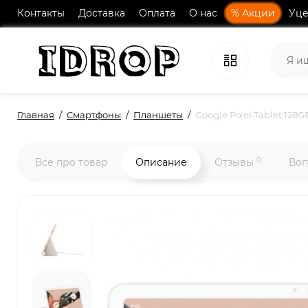
Контакты
Доставка
Оплата
О нас
% Акции
Уце
Главная
Смартфоны
Планшеты
Google Pixel Tablet 128G
0
Все про товар
Описание
Отзывы
Воп