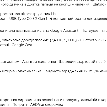
ого датчика відбитка пальця на кнопці живлення · Шаблон,
роскоп, магнітометр, датчик Hall
ті · USB Type-C® 3.2 Gen 1 · 4-контактний роз'єм для зарядк
они для дзвінків, записів та Google Assistant · Підглушення
O, одночасне двохдіапазонне (2,4 ГГц, 5,0 ГГц) · Bluetooth v5.2 · 
тані · Google Cast
 з динаміком · Адаптер живлення · Швидкий стартовий посібн
х штирів · Максимальна швидкість заряджання 15 Вт · Динамі
торинної сировини на основі ваги продукту, алюміній в ко
вини. · Покриття AED/нанокераміка