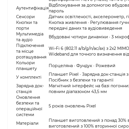
Відблокування за допомогою вбудован
Аутентифікація
пароль
Сенсори
Датчик освітленості, акселерометр, гі
Кнопки та
Кнопка живлення · Регулювання гучнос
порти
передачі даних та аудіовиведення
Мультимедіа
Вбудовані чотири динаміки · 3 мікроф
та аудіо
Підключення
Wi-Fi 6 (802.11 a/b/g/n/ac/ax) з 2x2 MIM
та місце
Wideband для точного визначення відс
розташування
Кольори
Порцеляна · Фундук · Рожевий
планшету
Планшет Pixel · Зарядна док-станція
У комплекті
Посібник з безпеки та гарантії
Зарядна док-
Магнітний інтерфейс на базі погонни
станція
повним діапазоном 43,5 мм
Оновлення
безпеки та
5 років оновлень Pixel
операційної
системи
Планшет виготовлений з понад 30% в
Матеріали
виготовлений з 100% вторинної сиро