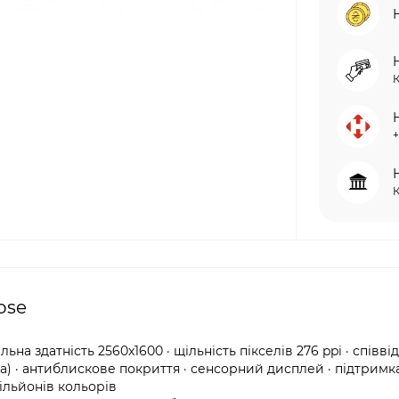
+
ose
ьна здатність 2560x1600 · щільність пікселів 276 ppi · співв
пова) · антиблискове покриття · сенсорний дисплей · підтримк
мільйонів кольорів