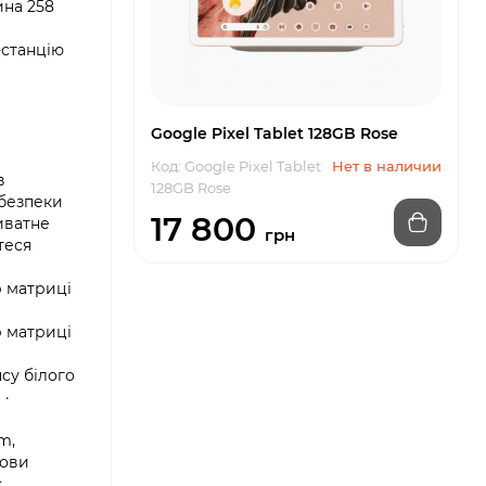
ина 258
-станцію
Google Pixel Tablet 128GB Rose
Код: Google Pixel Tablet
Нет в наличии
в
128GB Rose
 безпеки
17 800
иватне
грн
теся
р матриці
р матриці
су білого
 ·
m,
мови
с