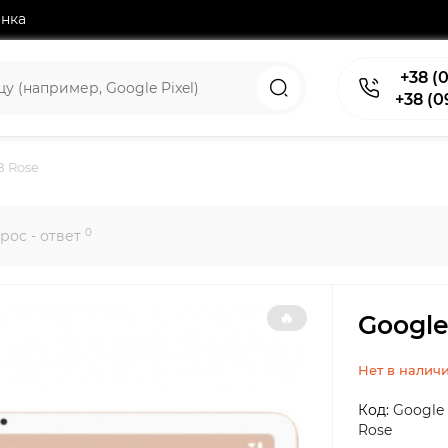
нка
+38 (0
+38 (0
B Rose
0
рос - ответ
🔥
Google
Нет в налич
Код:
Google 
Rose