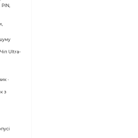
 PIN,
и,
 шуму
Чіп Ultra-
ик ·
к з
рпусі