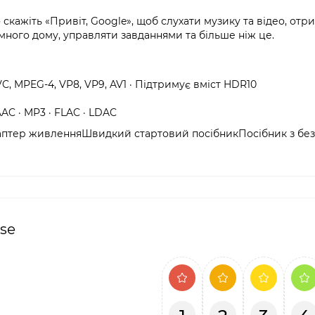
скажіть «Привіт, Google», щоб слухати музику та відео, отр
много дому, управляти завданнями та більше ніж це.
VC, MPEG-4, VP8, VP9, AV1 · Підтримує вміст HDR10
AC · MP3 · FLAC · LDAC
даптер живленняШвидкий стартовий посібникПосібник з без
ose