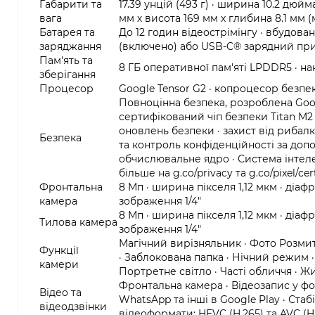
Габарити та
17.39 унцій (493 г) · ширина 10.2 дю
вага
мм х висота 169 мм х глибина 8.1 мм (
Батарея та
До 12 годин відеострімінгу · вбудова
заряджання
(включено) або USB-C® зарядний при
Пам'ять та
8 ГБ оперативної пам'яті LPDDR5 · нак
зберігання
Процесор
Google Tensor G2 · копроцесор безпек
Повноцінна безпека, розроблена Goog
сертифікований чіп безпеки Titan M2 
оновлень безпеки · захист від рибал
Безпека
та контроль конфіденційності за доп
обчислювальне ядро · Система інтеле
більше на g.co/privacy та g.co/pixel/cer
Фронтальна
8 Мп · ширина пікселя 1,12 мкм · діаф
камера
зображення 1/4"
8 Мп · ширина пікселя 1,12 мкм · діаф
Тилова камера
зображення 1/4"
Магічний вирізняльник · Фото Розмит
Функції
· Заблокована папка · Нічний режим 
камери
Портретне світло · Часті обличчя · 
Фронтальна камера · Відеозапис у фор
Відео та
WhatsApp та інші в Google Play · Ста
відеодзвінки
відеоформати: HEVC (H.265) та AVC (H.