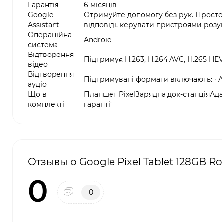
Гарантія
6 місяців
Google
Отримуйте допомогу без рук. Просто 
Assistant
відповіді, керувати пристроями розу
Операційна
Android
система
Відтворення
Підтримує H.263, H.264 AVC, H.265 HE
відео
Відтворення
Підтримувані формати включають: · A
аудіо
Що в
Планшет PixelЗарядна док-станціяА
комплекті
гарантії
Отзывы о Google Pixel Tablet 128GB R
0
0