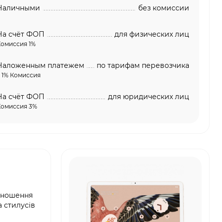
Наличными
без комиссии
На счёт ФОП
для физических лиц
Комиссия 1%
Наложенным платежем
по тарифам перевозчика
 1% Комиссия
На счёт ФОП
для юридических лиц
Комиссия 3%
ідношення
а стилусів