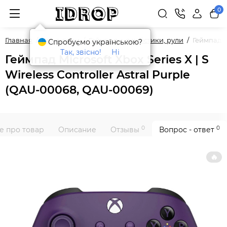
0
Главная
Компьтеры
Геймпады, джойстики, рули
Геймпад Mi
Спробуємо українською?
Так, звісно!
Ні
Геймпад Microsoft Xbox Series X | S
Wireless Controller Astral Purple
(QAU-00068, QAU-00069)
0
0
е про товар
Описание
Отзывы
Вопрос - ответ
🔥