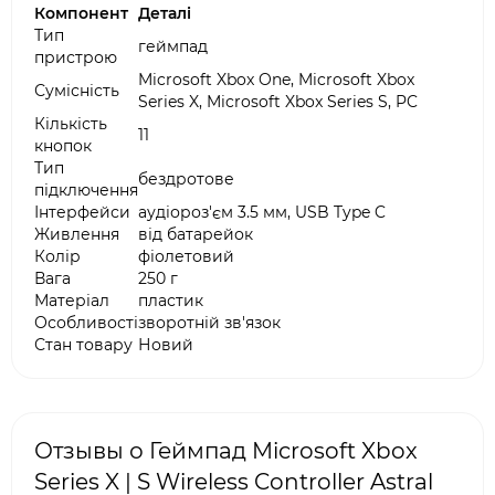
Компонент
Деталі
Тип
геймпад
пристрою
Microsoft Xbox One, Microsoft Xbox
Сумісність
Series X, Microsoft Xbox Series S, PC
Кількість
11
кнопок
Тип
бездротове
підключення
Інтерфейси
аудіороз'єм 3.5 мм, USB Type C
Живлення
від батарейок
Колір
фіолетовий
Вага
250 г
Матеріал
пластик
Особливості
зворотній зв'язок
Стан товару
Новий
Отзывы о Геймпад Microsoft Xbox
Series X | S Wireless Controller Astral