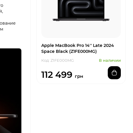
то
й,
рование
ым
Apple MacBook Pro 14'' Late 2024
Space Black (Z1FE000MG)
Код: Z1FE000MG
В наличии
112 499
грн