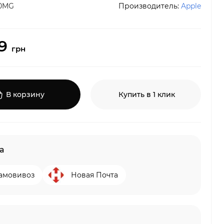
00MG
Производитель:
Apple
99
грн
В корзину
Купить в 1 клик
а
амовивоз
Новая Почта