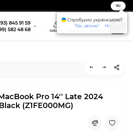
RU
Спробуємо українською?
0
93) 845 91 59
Так, звісно!
Ні
99) 582 48 68
Кабинет
Сравнение
Закладки
Корзина
MacBook Pro 14'' Late 2024
Black (Z1FE000MG)