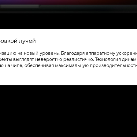
ровкой лучей
изацию на новый уровень. Благодаря аппаратному ускорен
фекты выглядят невероятно реалистично. Технология дина
о на чипе, обеспечивая максимальную производительност