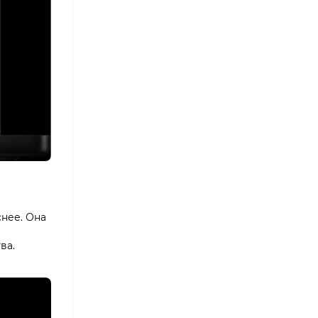
снее. Она
ва.