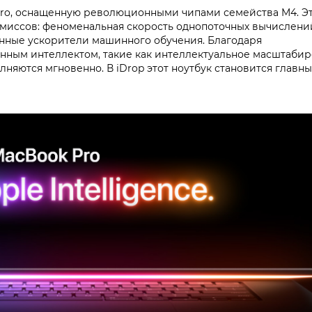
ro, оснащенную революционными чипами семейства M4. Э
ромиссов: феноменальная скорость однопоточных вычислени
нные ускорители машинного обучения. Благодаря
венным интеллектом, такие как интеллектуальное масштаби
лняются мгновенно. В iDrop этот ноутбук становится главн