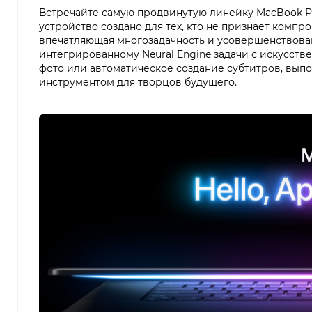
Встречайте самую продвинутую линейку MacBook P
устройство создано для тех, кто не признает комп
впечатляющая многозадачность и усовершенствова
интегрированному Neural Engine задачи с искусст
фото или автоматическое создание субтитров, выпо
инструментом для творцов будущего.