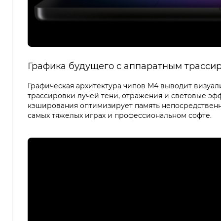
Графика будущего с аппаратным трасси
Графическая архитектура чипов M4 выводит визуал
трассировки лучей тени, отражения и световые эф
кэширования оптимизирует память непосредственн
самых тяжелых играх и профессиональном софте.