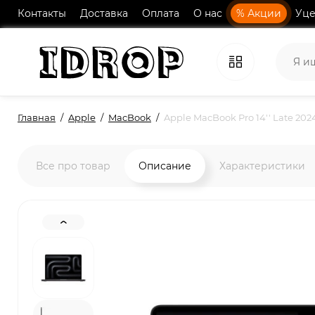
Контакты
Доставка
Оплата
О нас
% Акции
Уце
Главная
Apple
MacBook
Apple MacBook Pro 14'' Late 20
Все про товар
Описание
Характеристики