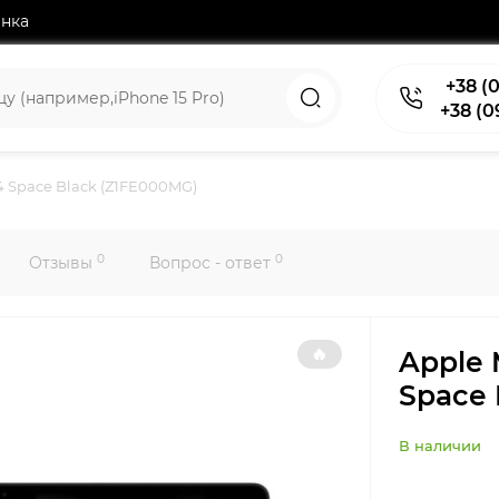
нка
+38 (0
+38 (0
24 Space Black (Z1FE000MG)
0
0
Отзывы
Вопрос - ответ
🔥
Apple 
Space 
В наличии