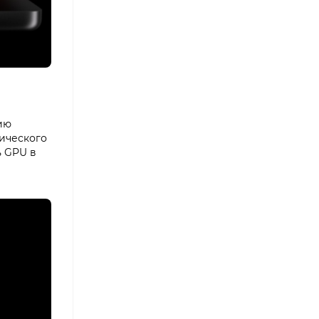
ию
мического
ь GPU в