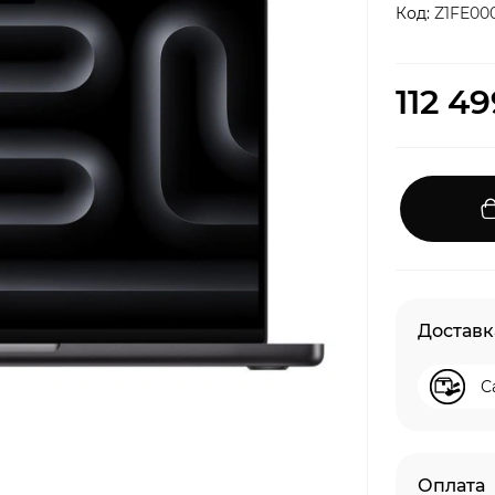
Код:
Z1FE0
112 4
Доставк
С
Оплата