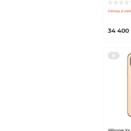
Немає в ная
34 400
🔥
iPhone Xs