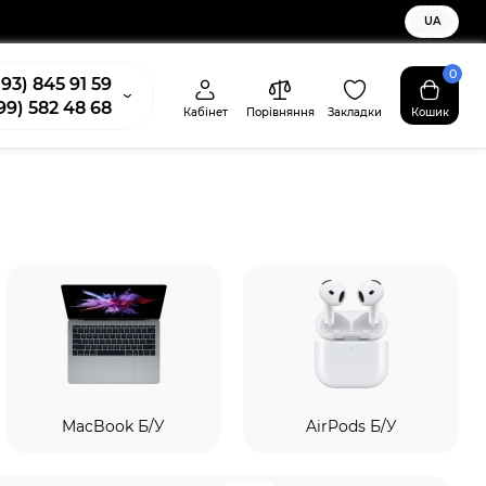
UA
0
93) 845 91 59
99) 582 48 68
Кабінет
Порівняння
Закладки
Кошик
MacBook Б/У
AirPods Б/У