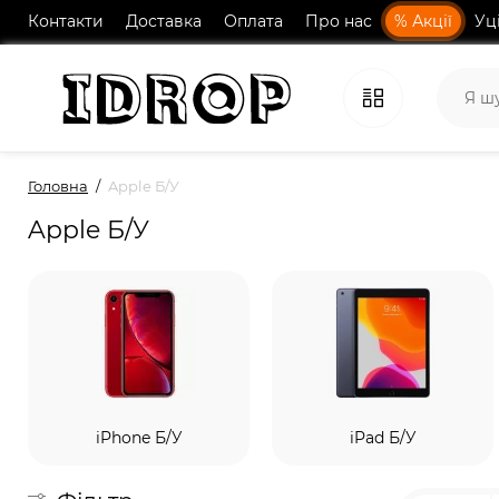
Контакти
Доставка
Оплата
Про нас
% Акції
Уц
Головна
Apple Б/У
Apple Б/У
iPhone Б/У
iPad Б/У