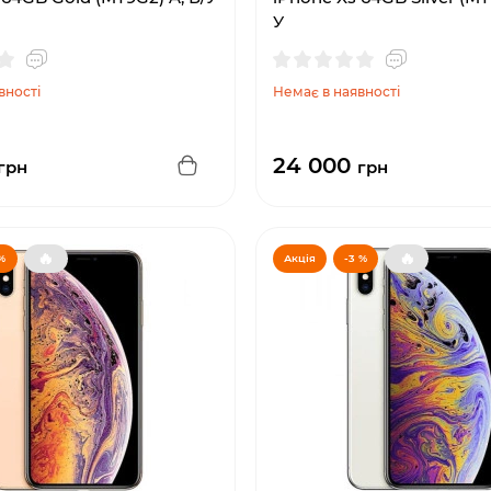
У
вності
Немає в наявності
24 000
грн
грн
🔥
🔥
 %
Акція
-3 %