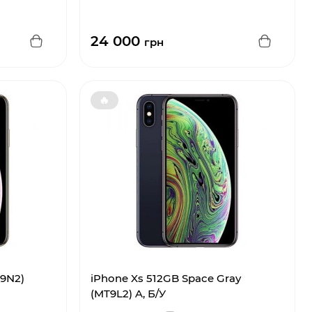
24 000
грн
🔥
T9N2)
iPhone Xs 512GB Space Gray
(MT9L2) A, Б/У