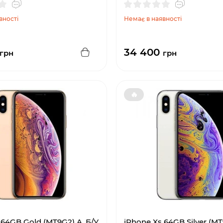
вності
Немає в наявності
34 400
грн
грн
🔥
 64GB Gold (MT9G2) A, Б/У
iPhone Xs 64GB Silver (MT