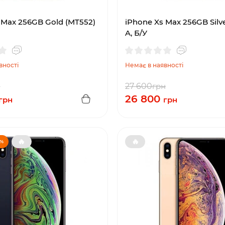
 Max 256GB Gold (MT552)
iPhone Xs Max 256GB Silv
A, Б/У
вності
Немає в наявності
н
27 600
грн
26 800
грн
грн
🔥
🔥
 %