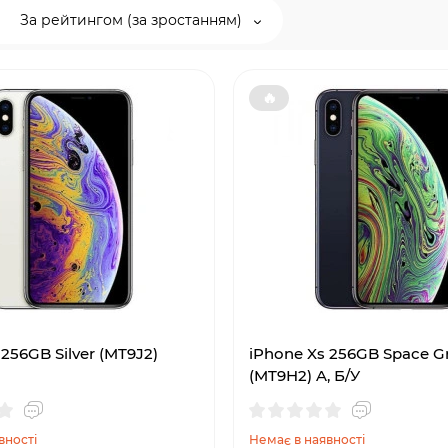
За рейтингом (за зростанням)
🔥
256GB Silver (MT9J2)
iPhone Xs 256GB Space G
(MT9H2) A, Б/У
вності
Немає в наявності