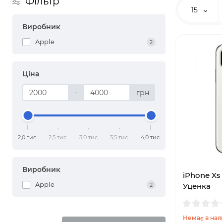
Фільтр
15
Виробник
Apple
2
Ціна
-
грн
2,0 тис.
2,5 тис.
3,0 тис.
3,5 тис.
4,0 тис.
Виробник
iPhone Xs 
Apple
2
Уценка
Немає в ная