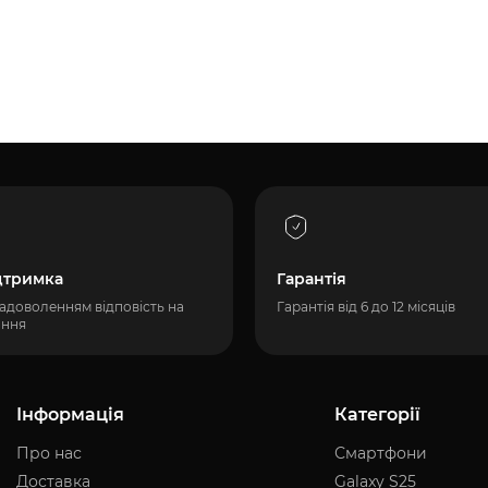
дтримка
Гарантія
адоволенням відповість на
Гарантія від 6 до 12 місяців
ання
Інформація
Категорії
Про нас
Смартфони
Доставка
Galaxy S25