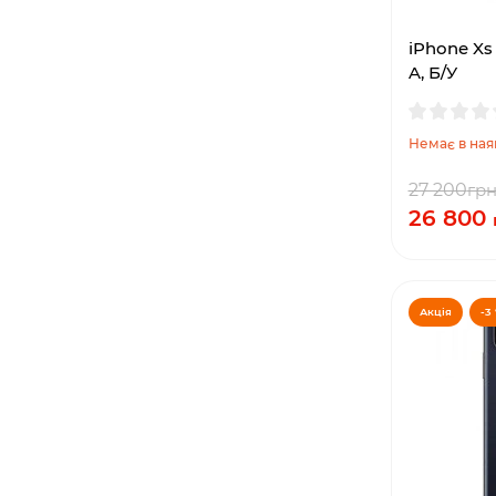
iPhone Xs
A, Б/У
Немає в ная
27 200
гр
26 800
Акція
-3