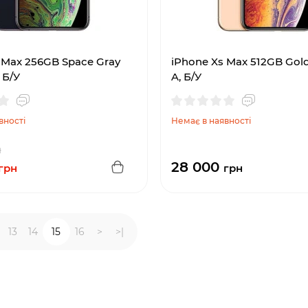
 Max 256GB Space Gray
iPhone Xs Max 512GB Gol
 Б/У
A, Б/У
вності
Немає в наявності
н
28 000
грн
грн
13
14
15
16
>
>|