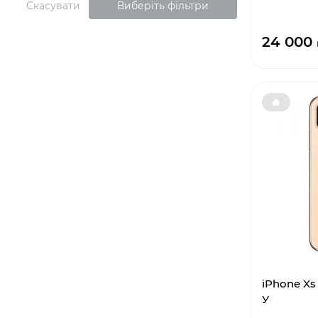
Скасувати
Виберіть фільтри
24 000
🔥
iPhone Xs
У