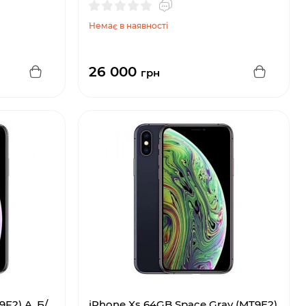
Немає в наявності
26 000
грн
9F2) A, Б/
iPhone Xs 64GB Space Gray (MT9E2)