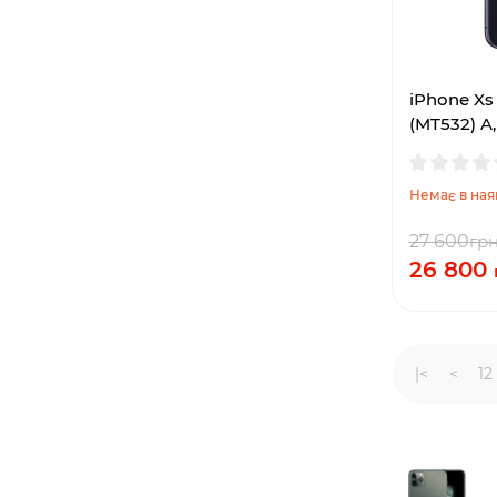
iPhone Xs
(MT532) A,
Немає в ная
27 600
гр
26 800
|<
<
12