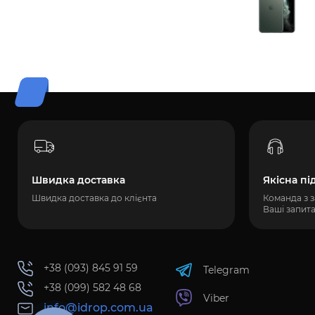
Швидка доставка
Якісна пі
Швидка доставка до клієнта
Команда з з
Ваші запит
+38 (093) 845 91 59
Telegram
+38 (099) 582 48 68
Viber
info@idrop.com.ua