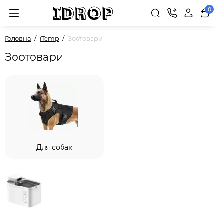
0
Головна
iTemp
Зоотовари
Зоотовари
Для собак