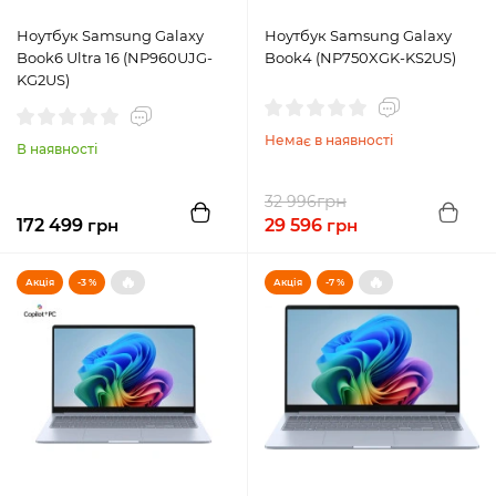
Ноутбук Samsung Galaxy
Ноутбук Samsung Galaxy
Book6 Ultra 16 (NP960UJG-
Book4 (NP750XGK-KS2US)
KG2US)
Немає в наявності
В наявності
грн
32 996
172 499
грн
29 596
грн
🔥
🔥
Акція
-3 %
Акція
-7 %