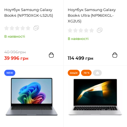
Ноутбук Samsung Galaxy
Ноутбук Samsung Galaxy
Book4 (NP750XGK-LS2US)
Book4 Ultra (NP960XGL-
XG2US)
В наявності
В наявності
грн
40 996
39 996
грн
114 499
грн
🔥
NEW
Акція
-10 %