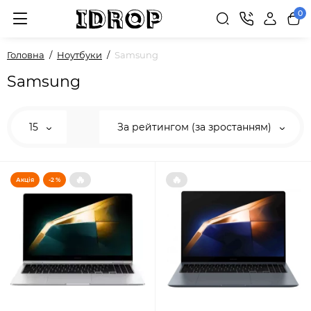
0
Головна
Ноутбуки
Samsung
Samsung
15
За рейтингом (за зростанням)
🔥
🔥
Акція
-2 %