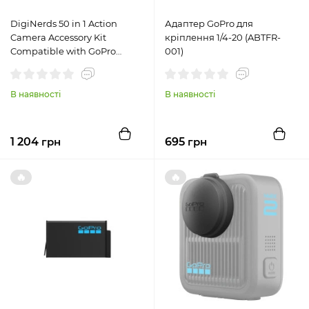
DigiNerds 50 in 1 Action
Адаптер GoPro для
Camera Accessory Kit
кріплення 1/4-20 (ABTFR-
Compatible with GoPro
001)
Hero11/10/9/8/7/6/5, GoPro
Max, GoPro Fusion 10+
(DNACTIONKIT50V2BK)
В наявності
В наявності
1 204
грн
695
грн
🔥
🔥