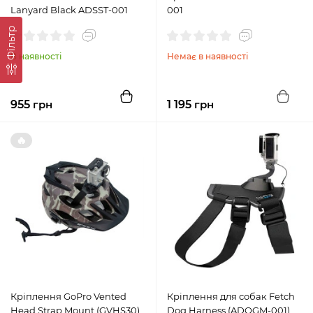
Lanyard Black ADSST-001
001
Фільтр
В наявності
Немає в наявності
955
грн
1 195
грн
🔥
Кріплення GoPro Vented
Кріплення для собак Fetch
Head Strap Mount (GVHS30)
Dog Harness (ADOGM-001)