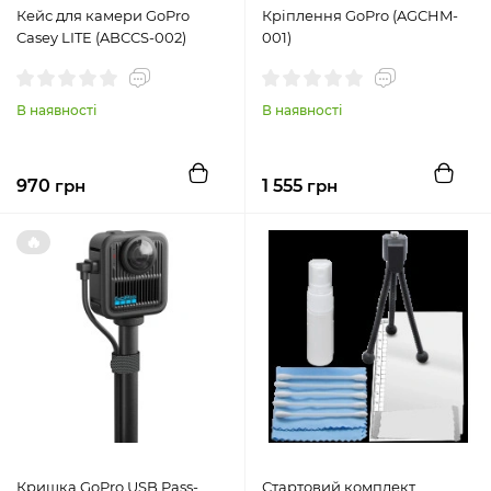
Кейс для камери GoPro
Кріплення GoPro (AGCHM-
Casey LITE (ABCCS-002)
001)
В наявності
В наявності
970
грн
1 555
грн
🔥
Кришка GoPro USB Pass-
Стартовий комплект