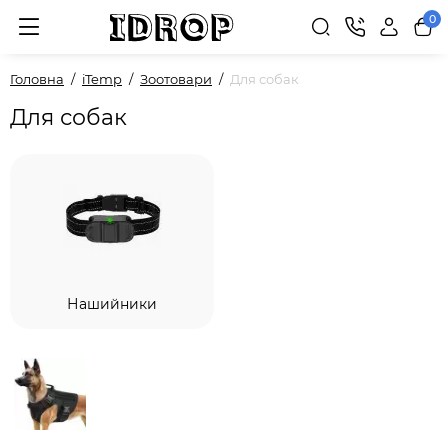
0
Головна
iTemp
Зоотовари
Для собак
Для собак
Нашийники