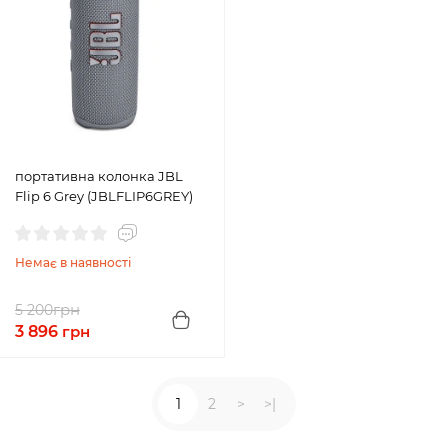
портативна колонка JBL
Flip 6 Grey (JBLFLIP6GREY)
Немає в наявності
грн
5 200
3 896
грн
1
2
>
>|