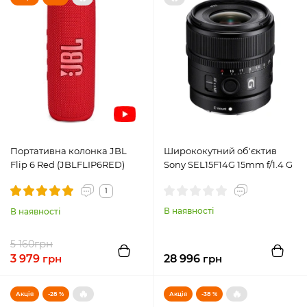
Портативна колонка JBL
Ширококутний об'єктив
Flip 6 Red (JBLFLIP6RED)
Sony SEL15F14G 15mm f/1.4 G
1
В наявності
В наявності
грн
5 160
3 979
грн
28 996
грн
🔥
🔥
Акція
-28 %
Акція
-38 %