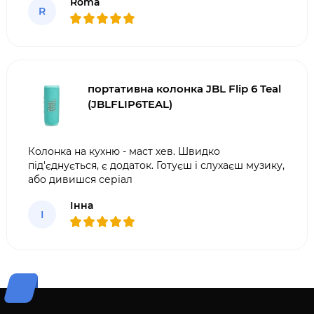
Roma
R
портативна колонка JBL Flip 6 Teal
(JBLFLIP6TEAL)
Колонка на кухню - маст хев. Швидко
під'єднується, є додаток. Готуєш і слухаєш музику,
або дивишся серіал
Інна
І