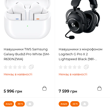
Навушники TWS Samsung
Навушники з мікрофоном
Galaxy Buds3 Pro White (SM-
Logitech G Pro X 2
R630NZWA)
Lightspeed Black (981-
001263)
Немає в наявності
Немає в наявності
5 996
грн
7 599
грн
🔥
🔥
Акція
-30 %
Акція
-22 %