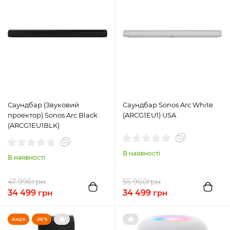
Саундбар (Звуковий
Саундбар Sonos Arc White
проектор) Sonos Arc Black
(ARCG1EU1) USA
(ARCG1EU1BLK)
В наявності
В наявності
грн
грн
47 996
55 960
34 499
грн
34 499
грн
🔥
🔥
Акція
-26 %