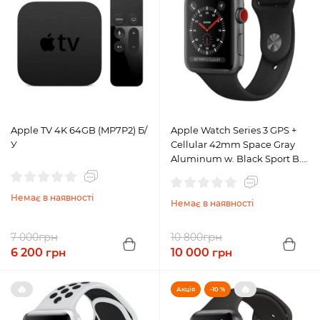
Apple TV 4K 64GB (MP7P2) Б/
Apple Watch Series 3 GPS +
У
Cellular 42mm Space Gray
Aluminum w. Black Sport B.
(MQK22) A, Б/У
Немає в наявності
Немає в наявності
грн
грн
7 000
10 800
6 200
грн
10 000
грн
🔥
🔥
Акція
-10 %