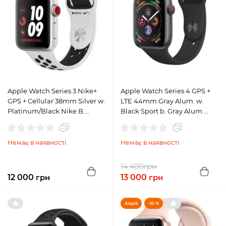
Apple Watch Series 3 Nike+
Apple Watch Series 4 GPS +
GPS + Cellular 38mm Silver w.
LTE 44mm Gray Alum. w.
Platinum/Black Nike B.
Black Sport b. Gray Alum.
(MQL52) A, Б/У
(MTUW2, MTVU2) A, Б/У
Немає в наявності
Немає в наявності
грн
14 400
12 000
грн
13 000
грн
🔥
🔥
Акція
-10 %