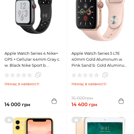
Apple Watch Series 4 Nike+
Apple Watch Series 5 LTE
GPS + Cellular 44mm Gray c.
40mm Gold Aluminum w.
w. Black Nike Sport b.
Pink Sand b. Gold Aluminum
(MTXM2) A, Б/У
(MWWP2) A, Б/У
Немає в наявності
Немає в наявності
грн
16 000
14 000
грн
14 400
грн
🔥
🔥