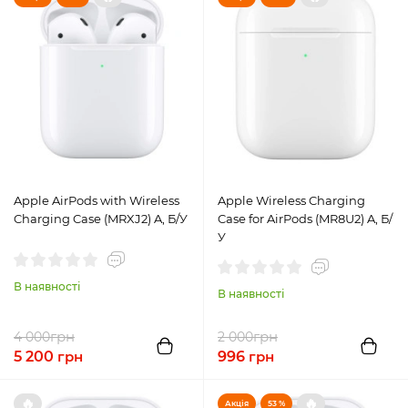
Apple AirPods with Wireless
Apple Wireless Charging
Charging Case (MRXJ2) A, Б/У
Case for AirPods (MR8U2) A, Б/
У
В наявності
В наявності
грн
грн
4 000
2 000
5 200
грн
996
грн
🔥
🔥
Акція
53 %