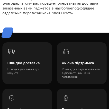
Благодаряэтому вас порадует оперативная доставка
заказанных вами гаджетов в наиболееподходящее
отделение перевозчика «Новая Почта».
Швидка доставка
Якісна підтримка
Швидка доставка до
Команда з задоволенням
клієнта
відповість на Ваші
запитання