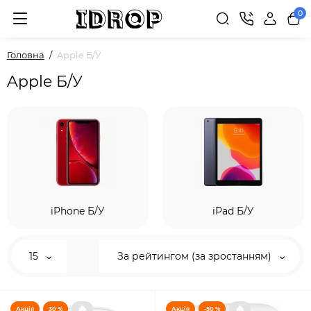
0
Головна
Apple Б/У
Apple Б/У
iPhone Б/У
iPad Б/У
15
За рейтингом (за зростанням)
🔥
🔥
Акція
30 %
Акція
-50 %