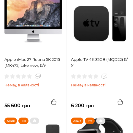
Apple iMac 27 Retina 5K 2015
Apple TV 4K 32GB (MQD22) Б/
(MK472) Like new, Б/У
У
Немає в наявності
Немає в наявності
55 600
грн
6 200
грн
🔥
🔥
Акція
-11 %
Акція
-7 %