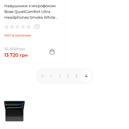
Навушники з мікрофоном
Bose QuietComfort Ultra
Headphones Smoke White
(880066–0200)
Нет в наличии
грн
16 000
13 720
грн
|<
<
1
2
3
4