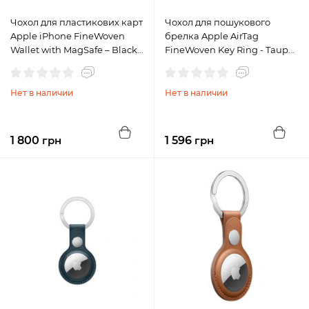
Чохол для пластикових карт
Чохол для пошукового
Apple iPhone FineWoven
брелка Apple AirTag
Wallet with MagSafe – Black
FineWoven Key Ring - Taupe
(MA6W4)
(MT2L3)
Нет в наличии
Нет в наличии
1 800
грн
1 596
грн