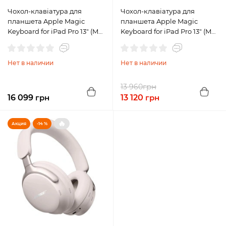
Чохол-клавіатура для
Чохол-клавіатура для
планшета Apple Magic
планшета Apple Magic
Keyboard for iPad Pro 13" (M4)
Keyboard for iPad Pro 13" (M4)
- Black (MWR53)
- White (MWR43)
Нет в наличии
Нет в наличии
грн
13 960
16 099
грн
13 120
грн
🔥
Акция
-14 %