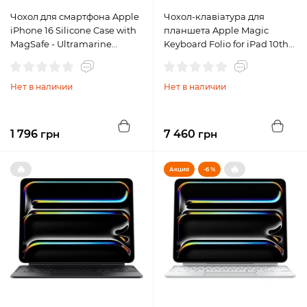
Чохол для смартфона Apple
Чохол-клавіатура для
iPhone 16 Silicone Case with
планшета Apple Magic
MagSafe - Ultramarine
Keyboard Folio for iPad 10th
(MYY63)
gen. (MQDP3)
Нет в наличии
Нет в наличии
1 796
грн
7 460
грн
🔥
🔥
Акция
-6 %